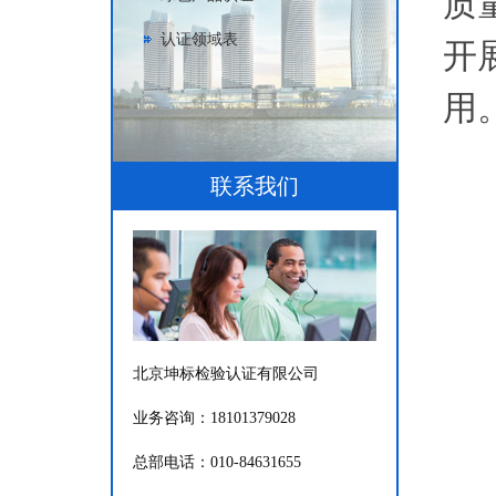
质
认证领域表
开
用
基
联系我们
a
b
c
北京坤标检验认证有限公司
业务咨询：18101379028
总部电话：010-84631655